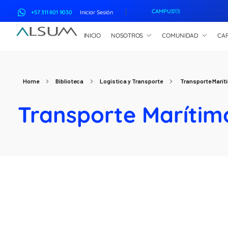
CAMPUS
+57 311 801 9030
Iniciar Sesión
INICIO
NOSOTROS
COMUNIDAD
CAP
ALSUM
Asociación Latinoamericana de Suscriptores Marítimos
Home
Biblioteca
Logística y Transporte
Transporte Marít
Transporte Marítim