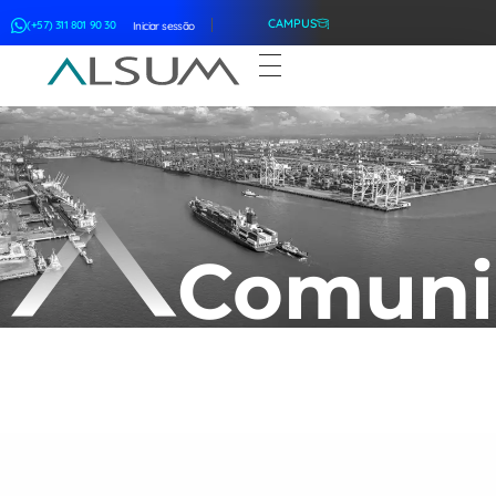
CAMPUS
(+57) 311 801 90 30
Iniciar sessão
ALSUM
Asociación Latinoamericana de Suscriptores Marítimos
Comuni