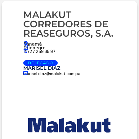
MALAKUT
CORREDORES DE
REASEGUROS, S.A.
Panamá
Orionegro
7 727 259 65 97
DELEGADO
MARISEL DÍAZ
marisel.diaz@malakut.com.pa