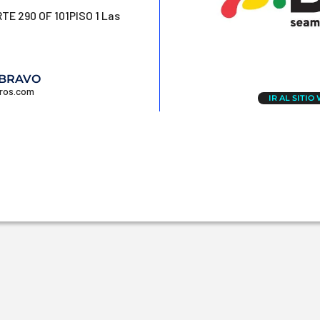
E 290 OF 101PISO 1 Las
 BRAVO
uros.com
IR AL SITIO