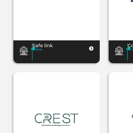
Safe link
Co
Mexico
Per