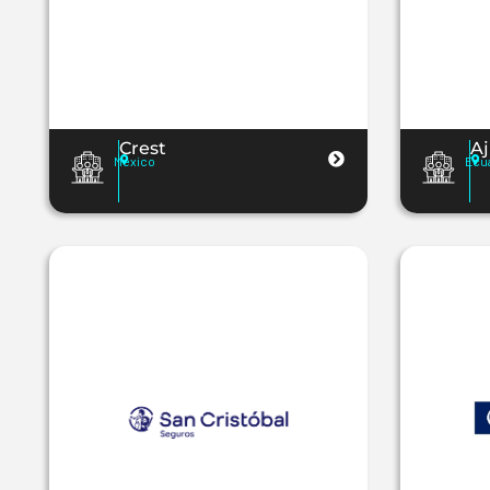
Crest
A
Mexico
Ecu