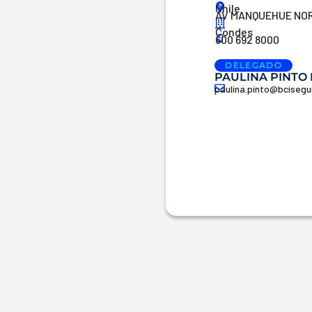
Chile
AV MANQUEHUE NORT
Condes
600 692 8000
DELEGADO
PAULINA PINTO
paulina.pinto@bciseg