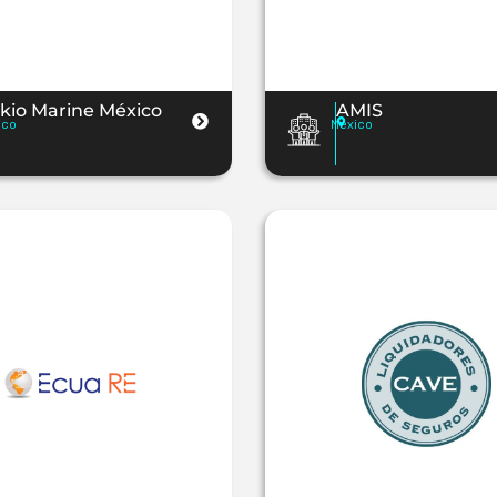
kio Marine México
AMIS
ico
México