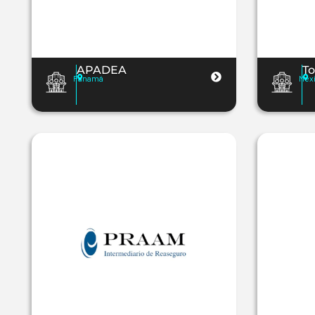
APADEA
To
Panamá
Méx