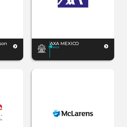
son
AXA MEXICO
Mexico