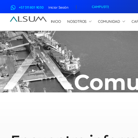
CAMPUS
+57 311 801 9030
Iniciar Sesión
INICIO
NOSOTROS
COMUNIDAD
CAP
ALSUM
Asociación Latinoamericana de Suscriptores Marítimos
Comu