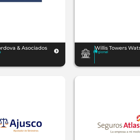
rdova & Asociados
Willis Towers Wat
ú
Regional