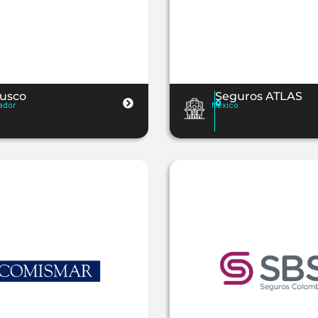
jusco
Seguros ATLAS
ador
Mexico