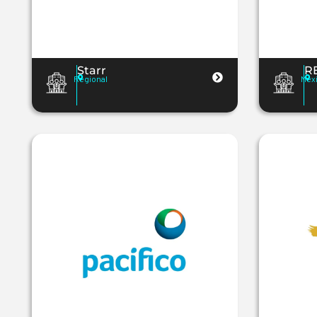
Starr
R
Regional
Mex