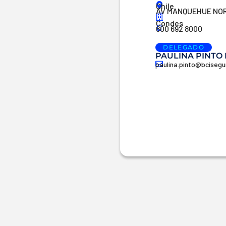
Chile
AV MANQUEHUE NORT
Condes
600 692 8000
DELEGADO
PAULINA PINTO
paulina.pinto@bciseg