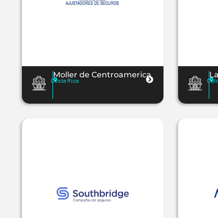
Moller de Centroamerica
La
Costa Rica
Col