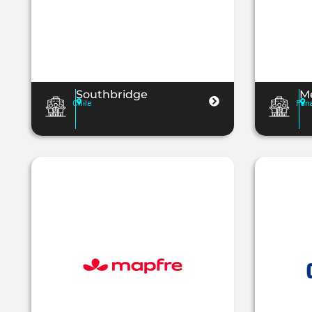
Southbridge
Me
Chile
Pan