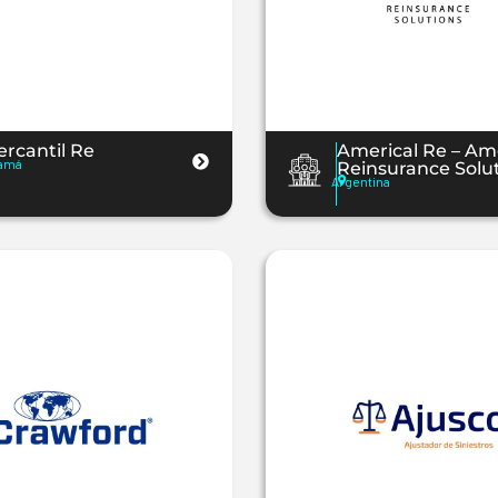
rcantil Re
Americal Re – Am
amá
Reinsurance Solu
Argentina