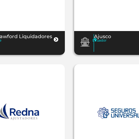
awford Liquidadores
Ajusco
e
Ecuador