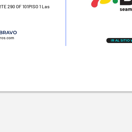
E 290 OF 101PISO 1 Las
 BRAVO
uros.com
IR AL SITIO