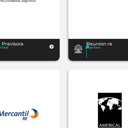
 Previsora
Reunion re
ombia
Argentina