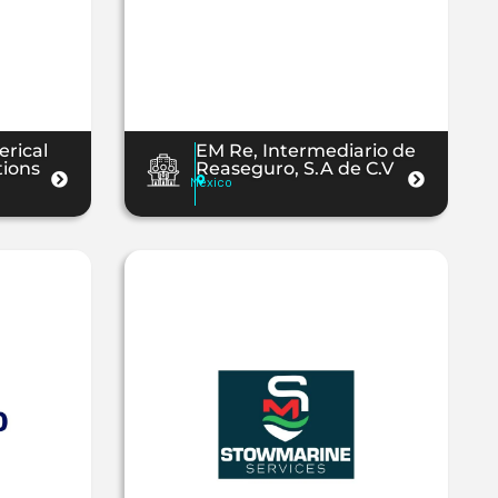
erical
EM Re, Intermediario de
tions
Reaseguro, S.A de C.V
México