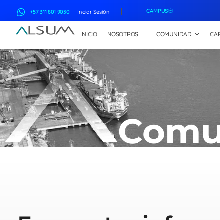
CAMPUS
+57 311 801 9030
Iniciar Sesión
INICIO
NOSOTROS
COMUNIDAD
CAP
ALSUM
Asociación Latinoamericana de Suscriptores Marítimos
Comu