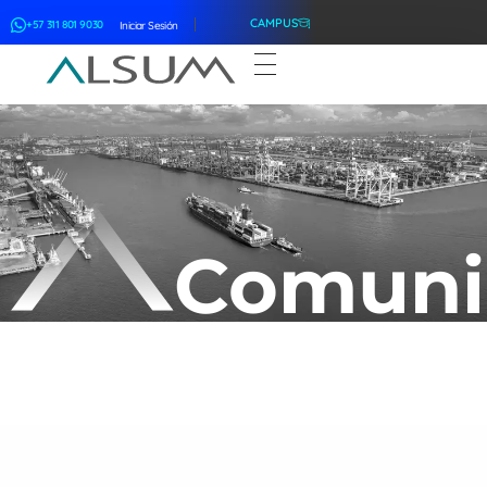
CAMPUS
+57 311 801 9030
Iniciar Sesión
ALSUM
Asociación Latinoamericana de Suscriptores Marítimos
Comuni