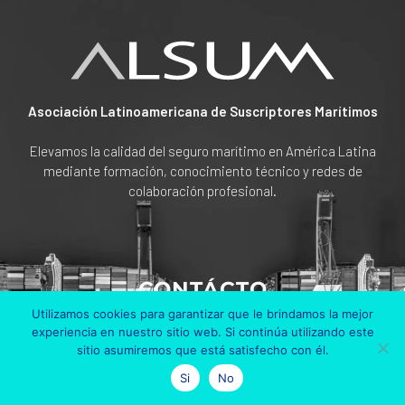
Asociación Latinoamericana de Suscriptores Marítimos
Elevamos la calidad del seguro marítimo en América Latina
mediante formación, conocimiento técnico y redes de
colaboración profesional.
CONTÁCTO
Utilizamos cookies para garantizar que le brindamos la mejor
Av Cra. 45 # 108 A 50
experiencia en nuestro sitio web. Si continúa utilizando este
Edificio Bosch Piso 6
sitio asumiremos que está satisfecho con él.
Bogotá, Colombia
Si
No