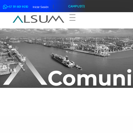
CAMPUS
+57 311 801 9030
Iniciar Sesión
ALSUM
Asociación Latinoamericana de Suscriptores Marítimos
Comuni