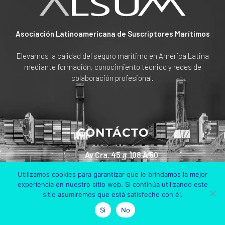
Asociación Latinoamericana de Suscriptores Marítimos
Elevamos la calidad del seguro marítimo en América Latina
mediante formación, conocimiento técnico y redes de
colaboración profesional.
CONTÁCTO
Av Cra. 45 # 108 A 50
Edificio Bosch Piso 6
Utilizamos cookies para garantizar que le brindamos la mejor
Bogotá, Colombia
experiencia en nuestro sitio web. Si continúa utilizando este
sitio asumiremos que está satisfecho con él.
+57 311 801 90 30
Si
No
info@alsum.co