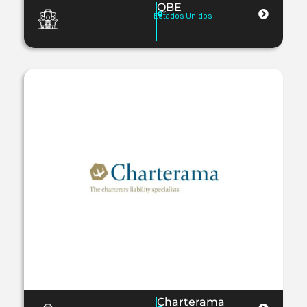
QBE
Estados Unidos
Charterama