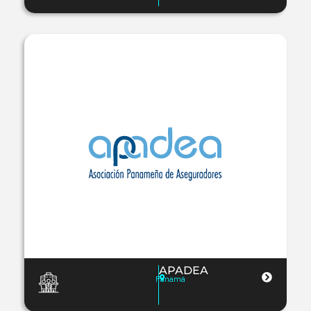
APADEA
Panamá