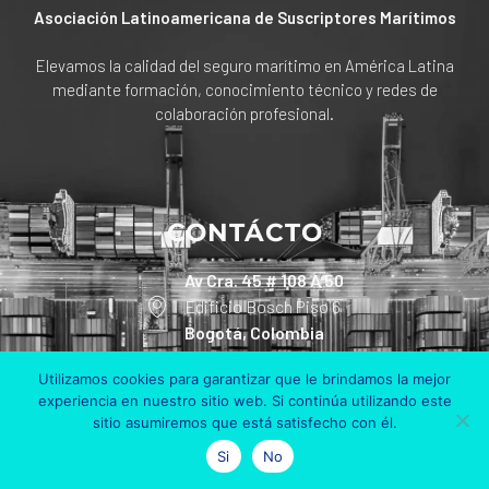
Asociación Latinoamericana de Suscriptores Marítimos
Elevamos la calidad del seguro marítimo en América Latina
mediante formación, conocimiento técnico y redes de
colaboración profesional.
CONTÁCTO
Av Cra. 45 # 108 A 50
Edificio Bosch Piso 6
Bogotá, Colombia
+57 311 801 90 30
Utilizamos cookies para garantizar que le brindamos la mejor
experiencia en nuestro sitio web. Si continúa utilizando este
sitio asumiremos que está satisfecho con él.
info@alsum.co
Si
No