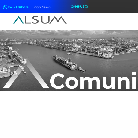
CAMPUS
+57 311 801 9030
Iniciar Sesión
ALSUM
Asociación Latinoamericana de Suscriptores Marítimos
Comuni