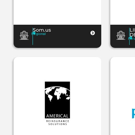
Som.us
L
Regional
D
Per