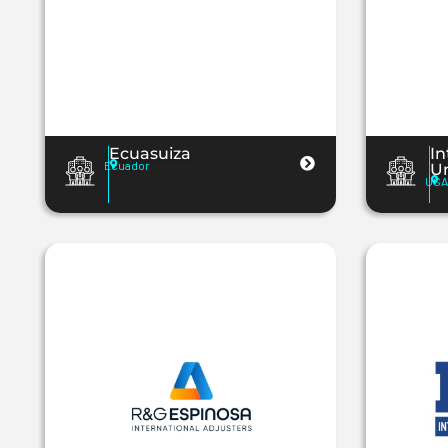
Ecuasuiza
In
Ecuador
U
USA 