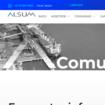
CAMPUS
+57 311 801 9030
Iniciar Sesión
INICIO
NOSOTROS
COMUNIDAD
CAP
ALSUM
Asociación Latinoamericana de Suscriptores Marítimos
Comu