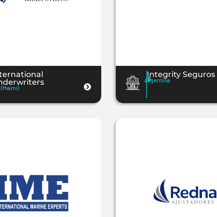
ternational
Integrity Seguros
Argentina
nderwriters
(Miami)