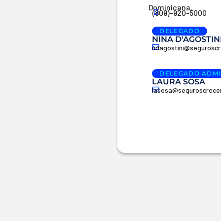
Dominicana.
(809)-920-5000
DELEGADO
NINA D'AGOSTIN
ndagostini@seguroscr
DELEGADO ADMI
LAURA SOSA
lasosa@seguroscrece