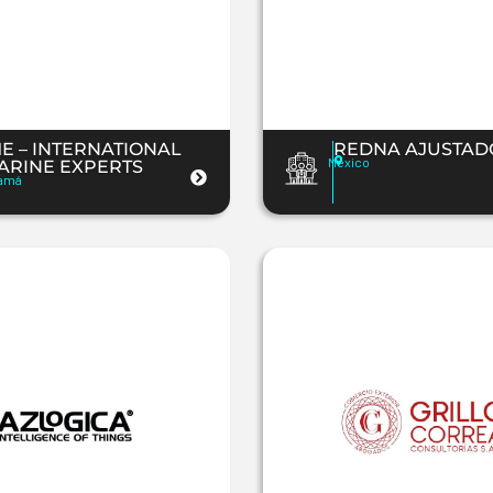
ME – INTERNATIONAL
REDNA AJUSTAD
Mexico
ARINE EXPERTS
amá