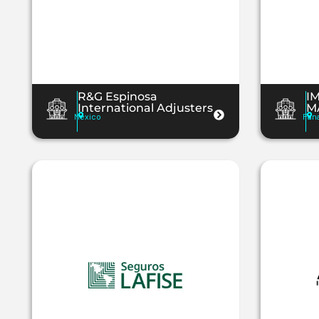
R&G Espinosa
I
International Adjusters
M
México
Pan