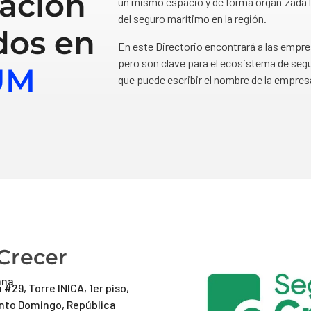
ación
un mismo espacio y de forma organizada l
del seguro marítimo en la región.
dos en
En este Directorio encontrará a las empr
pero son clave para el ecosistema de segu
UM
que puede escribir el nombre de la empres
Crecer
ana
 #29, Torre INICA, 1er piso,
anto Domingo, República