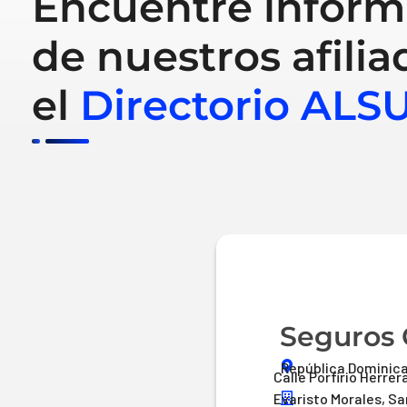
Encuentre inform
de nuestros afilia
el
Directorio ALS
Seguros 
República Dominic
Calle Porfirio Herrera
Evaristo Morales, S