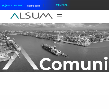
CAMPUS
+57 311 801 9030
Iniciar Sesión
ALSUM
Asociación Latinoamericana de Suscriptores Marítimos
Comuni