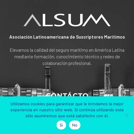
Asociación Latinoamericana de Suscriptores Marítimos
Elevamos la calidad del seguro marítimo en América Latina
mediante formación, conocimiento técnico y redes de
colaboración profesional.
CONTÁCTO
Utilizamos cookies para garantizar que le brindamos la mejor
Av Cra. 45 # 108 A 50
experiencia en nuestro sitio web. Si continúa utilizando este
Edificio Bosch Piso 6
sitio asumiremos que está satisfecho con él.
Bogotá, Colombia
Si
No