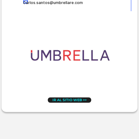
Carlos.santos@umbrellare.com
IR AL SITIO WEB >>