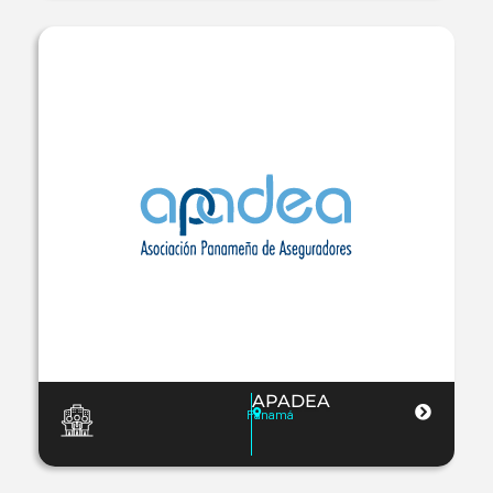
APADEA
Panamá