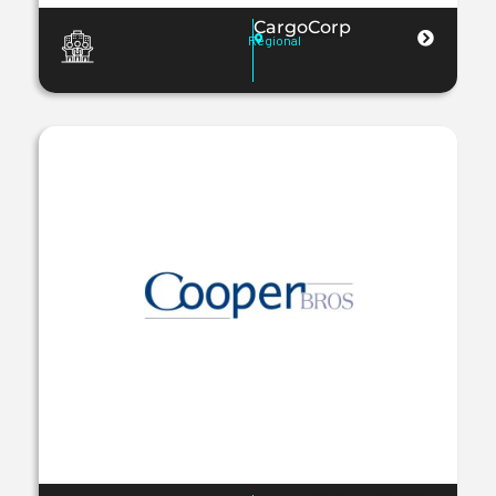
CargoCorp
Regional