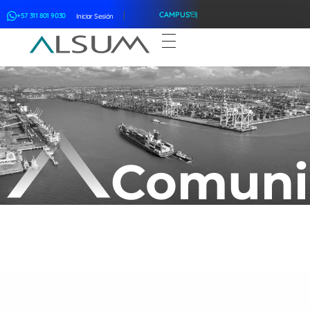
CAMPUS
+57 311 801 9030
Iniciar Sesión
ALSUM
Asociación Latinoamericana de Suscriptores Marítimos
Comuni