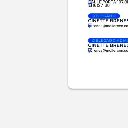
CALLE PORTA 107 O
5116127100
DELEGADO
GINETTE BRENE
gbrenes@mollercen.c
DELEGADO ADMI
GINETTE BRENE
gbrenes@mollercen.c