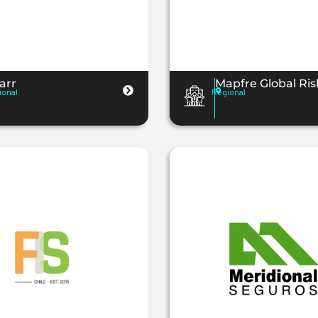
arr
Mapfre Global Ris
ional
Regional