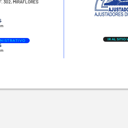
F. 302, MIRAFLORES
S
om
IR AL SITIO
NISTRATIVO
S
om