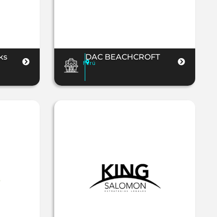
ks
DAC BEACHCROFT
Perú