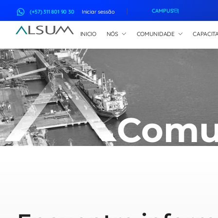
CAMPUS
(+57) 311 801 90 30
Iniciar sessão
INICIO
NÓS
COMUNIDADE
CAPACIT
ALSUM
Asociación Latinoamericana de Suscriptores Marítimos
Comu