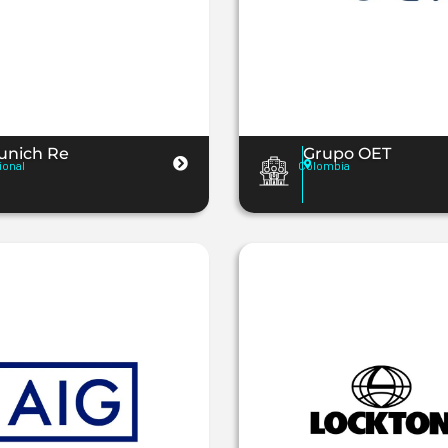
unich Re
Grupo OET
ional
Colombia