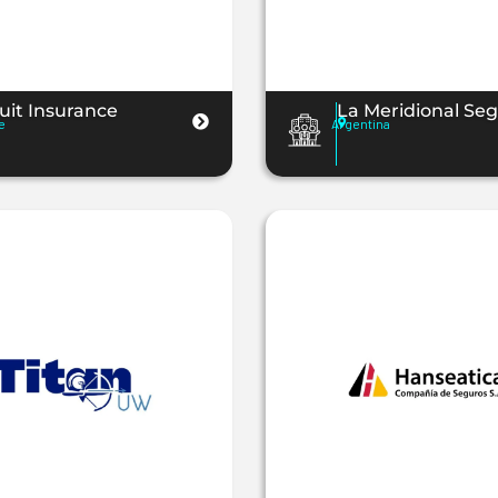
uit Insurance
La Meridional Se
e
Argentina