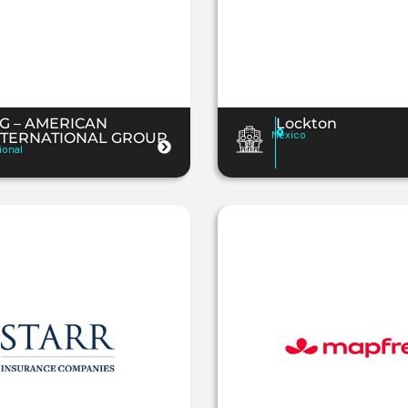
IG – AMERICAN
Lockton
Mexico
NTERNATIONAL GROUP
ional