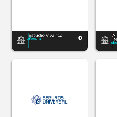
Estudio Vivanco
A
Argentina
I
Reg