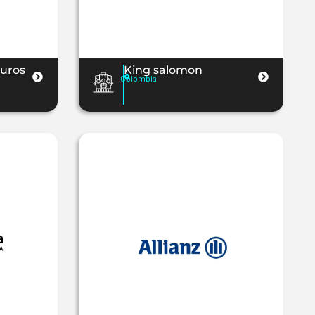
guros
King salomon
Colombia