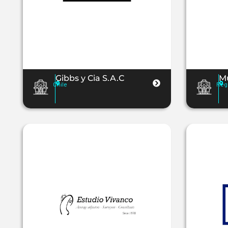
Gibbs y Cia S.A.C
M
Chile
Reg