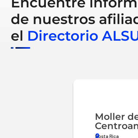
Encuentre inform
de nuestros afilia
el
Directorio ALS
Moller d
Centroa
Costa Rica